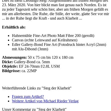
Dies ist mein Lieblings-Steg! Aufgenommen am frühen Morgen des
23. März 2020. Von hier blickt man fast genau nach Norden. Es ist
zu jeder Tageszeit sehr schön hier, aber am frühen Morgen gefällt es
mir am allerbesten. Die Ruhe, die Stille, der weite, glatte See vor mir
... in der Ruhe liegt die Kraft - und auch Klarheit ...
Erhältlich als:
Hahnemühle Fine-Art Photo Matt Fibre 200 (gerollt)
Canvas (echte Leinwand auf Keilrahmen)
Edler Gallery-Bond Fine Art (Fotodruck hinter Acryl (2mm)
mit Alu-Dibond (3mm)
Abmessungen:
50 x 75 cm bis 120 x 180 cm
Dicke:
Gallery-Bond ca. 5mm
Objektiv:
EF 24-70mm f/2.8L USM
Bildgrösse:
ca. 22MP
Weiterführende Links zu "Steg der Klarheit"
Fragen zum Artikel?
Weitere Artikel von Michael Rieder Verlag
Unser Kommentar zu "Steg der Klarheit"